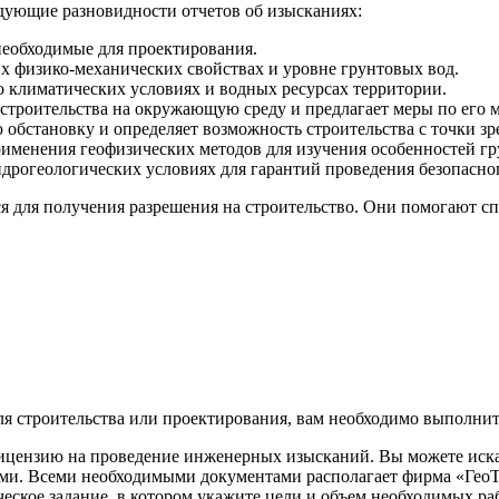
едующие разновидности отчетов об изысканиях:
необходимые для проектирования.
х физико-механических свойствах и уровне грунтовых вод.
 климатических условиях и водных ресурсах территории.
строительства на окружающую среду и предлагает меры по его
бстановку и определяет возможность строительства с точки зр
именения геофизических методов для изучения особенностей гр
рогеологических условиях для гарантий проведения безопасног
я для получения разрешения на строительство. Они помогают сп
я строительства или проектирования, вам необходимо выполни
ицензию на проведение инженерных изысканий. Вы можете искат
ями. Всеми необходимыми документами располагает фирма «Гео
еское задание, в котором укажите цели и объем необходимых ра