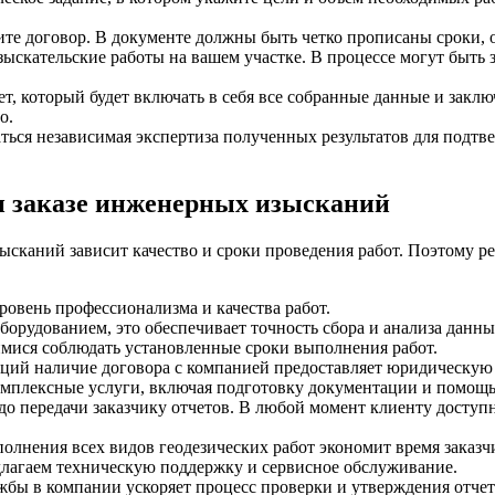
те договор. В документе должны быть четко прописаны сроки, 
ыскательские работы на вашем участке. В процессе могут быть 
т, который будет включать в себя все собранные данные и закл
о.
аться независимая экспертиза полученных результатов для подтв
 заказе инженерных изысканий
сканий зависит качество и сроки проведения работ. Поэтому р
овень профессионализма и качества работ.
орудованием, это обеспечивает точность сбора и анализа данны
мися соблюдать установленные сроки выполнения работ.
ций наличие договора с компанией предоставляет юридическую 
мплексные услуги, включая подготовку документации и помощь
а до передачи заказчику отчетов. В любой момент клиенту дост
лнения всех видов геодезических работ экономит время заказч
длагаем техническую поддержку и сервисное обслуживание.
жбы в компании ускоряет процесс проверки и утверждения отчет