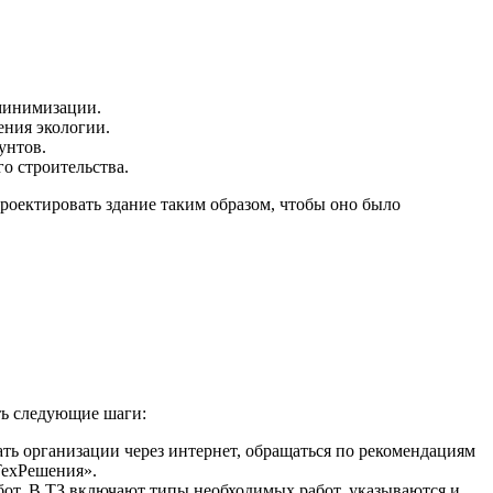
 минимизации.
ения экологии.
унтов.
о строительства.
роектировать здание таким образом, чтобы оно было
ть следующие шаги:
ь организации через интернет, обращаться по рекомендациям
ТехРешения».
бот. В ТЗ включают типы необходимых работ, указываются и