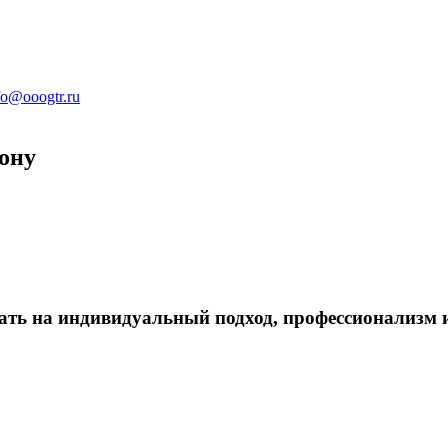
fo@ooogtr.ru
ону
ать на индивидуальный подход, профессионализм и